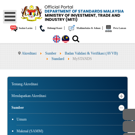
|
|
|
Soalan Lazim
Hubungi Kami
Maklumbalas & Aduan
Peta Laman
Akreditasi
Sumber
Badan Validasi & Verifikasi (AVVB)
Standard
MySTANDS
Tentang Akreditasi
Mendapatkan Akreditasi
Sumber
AWAM
Umum
Makmal (SAMM)