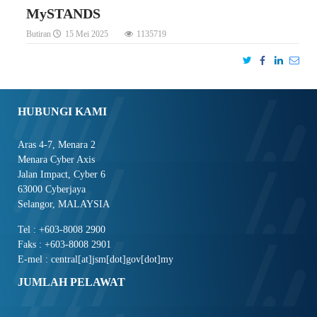
MySTANDS
Butiran
15 Mei 2025
1135719
HUBUNGI KAMI
Aras 4-7, Menara 2
Menara Cyber Axis
Jalan Impact, Cyber 6
63000 Cyberjaya
Selangor, MALAYSIA
Tel : +603-8008 2900
Faks : +603-8008 2901
E-mel : central[at]jsm[dot]gov[dot]my
JUMLAH PELAWAT