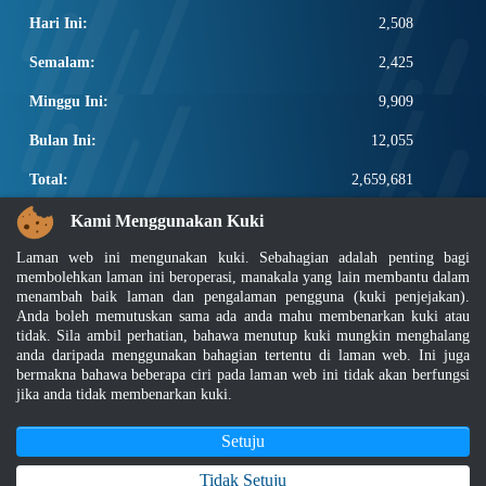
Hari Ini:
2,508
Semalam:
2,425
Minggu Ini:
9,909
Bulan Ini:
12,055
Total:
2,659,681
PAUTAN POPULAR
Kami Menggunakan Kuki
Laman web ini mengunakan kuki. Sebahagian adalah penting bagi
Elektroteknikal, ICT dan Pembinaan
membolehkan laman ini beroperasi, manakala yang lain membantu dalam
Other Notification Search
menambah baik laman dan pengalaman pengguna (kuki penjejakan).
Regular Notification Search
Anda boleh memutuskan sama ada anda mahu membenarkan kuki atau
Notification Subscription
tidak. Sila ambil perhatian, bahawa menutup kuki mungkin menghalang
anda daripada menggunakan bahagian tertentu di laman web. Ini juga
Pengurusan Perniagaan dan Keselamatan Pekerjaan
bermakna bahawa beberapa ciri pada laman web ini tidak akan berfungsi
jika anda tidak membenarkan kuki.
Penafian
|
Dasar Keselamatan
|
Dasar Privasi
|
Dasar Privasi Aplikasi
|
Soalan Lazim
Setuju
|
Peta Laman
|
MyGOV
Hakcipta 2022 @ Jabatan Standard Malaysia
Tidak Setuju