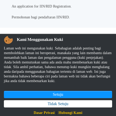
An application for IIN/RID Registration.
Permohonan bagi pendaftaran IIN/RID.
Kami Menggunakan Kuki
Notification Subscription
Laman web ini mengunakan kuki. Sebahagian adalah penting bagi
membolehkan laman ini beroperasi, manakala yang lain membantu dalam
Butiran
15 Mei 2025
1221188
menambah baik laman dan pengalaman pengguna (kuki penjejakan).
Anda boleh memutuskan sama ada anda mahu membenarkan kuki atau
tidak. Sila ambil perhatian, bahawa menutup kuki mungkin menghalang
anda daripada menggunakan bahagian tertentu di laman web. Ini juga
bermakna bahawa beberapa ciri pada laman web ini tidak akan berfungsi
Please subscribe to get the latest TBT notifications to be sent to you
jika anda tidak membenarkan kuki.
via emails
To subscribe,
click here
Setuju
Tidak Setuju
Dasar Privasi
|
Hubungi Kami