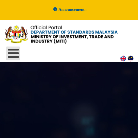
Announcement :
Makluman Penyelenggaraan Sistem MySOL
- posted on 16 June
2026
Kelulusan Malaysian Standards (MS) Bil. 5/2025
- posted on 30
December 2025
Kelulusan Malaysian Standards (MS) Bil. 4/2025
- posted on 30