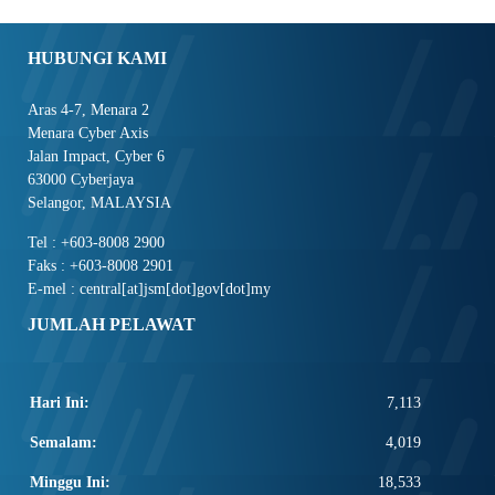
HUBUNGI KAMI
Aras 4-7, Menara 2
Menara Cyber Axis
Jalan Impact, Cyber 6
63000 Cyberjaya
Selangor, MALAYSIA
Tel : +603-8008 2900
Faks : +603-8008 2901
E-mel : central[at]jsm[dot]gov[dot]my
JUMLAH PELAWAT
Hari Ini:
7,113
Semalam:
4,019
Minggu Ini:
18,533