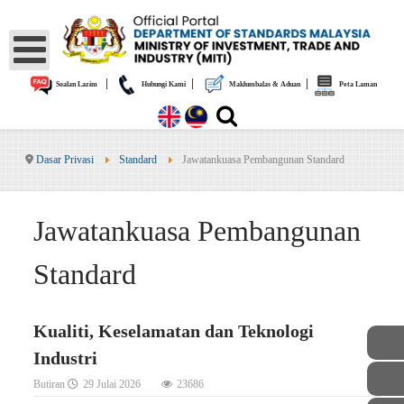
|
|
|
Soalan Lazim
Hubungi Kami
Maklumbalas & Aduan
Peta Laman
Dasar Privasi
Standard
Jawatankuasa Pembangunan Standard
Jawatankuasa Pembangunan
Standard
Kualiti, Keselamatan dan Teknologi
Industri
Butiran
29 Julai 2026
23686