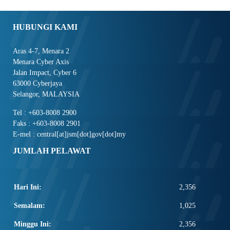
HUBUNGI KAMI
Aras 4-7, Menara 2
Menara Cyber Axis
Jalan Impact, Cyber 6
63000 Cyberjaya
Selangor, MALAYSIA
Tel : +603-8008 2900
Faks : +603-8008 2901
E-mel : central[at]jsm[dot]gov[dot]my
JUMLAH PELAWAT
Hari Ini:
2,356
Semalam:
1,025
Minggu Ini:
2,356