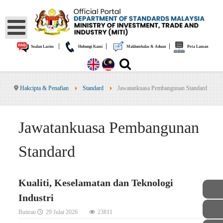
|
|
|
Soalan Lazim
Hubungi Kami
Maklumbalas & Aduan
Peta Laman
Hakcipta & Penafian
Standard
Jawatankuasa Pembangunan Standard
Jawatankuasa Pembangunan
Standard
Kualiti, Keselamatan dan Teknologi
Industri
Butiran
29 Julai 2026
23811