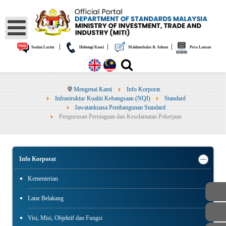
|
|
|
Soalan Lazim
Hubungi Kami
Maklumbalas & Aduan
Peta Laman
Mengenai Kami
Info Korporat
Infrastruktur Kualiti Kebangsaan (NQI)
Standard
Jawatankuasa Pembangunan Standard
Pengurusan Perniagaan dan Keselamatan Pekerjaan
Info Korporat
Kementerian
Latar Belakang
Visi, Misi, Objektif dan Fungsi