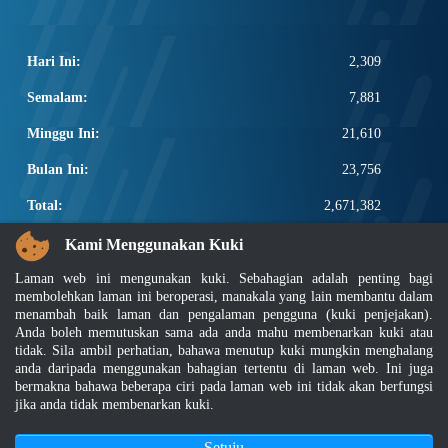
Hari Ini:
2,309
Semalam:
7,881
Minggu Ini:
21,610
Bulan Ini:
23,756
Total:
2,671,382
PAUTAN POPULAR
Kami Menggunakan Kuki
Laman web ini mengunakan kuki. Sebahagian adalah penting bagi
Elektroteknikal, ICT dan Pembinaan
membolehkan laman ini beroperasi, manakala yang lain membantu dalam
Other Notification Search
menambah baik laman dan pengalaman pengguna (kuki penjejakan).
Regular Notification Search
Anda boleh memutuskan sama ada anda mahu membenarkan kuki atau
Notification Subscription
tidak. Sila ambil perhatian, bahawa menutup kuki mungkin menghalang
Pengurusan Perniagaan dan Keselamatan Pekerjaan
anda daripada menggunakan bahagian tertentu di laman web. Ini juga
bermakna bahawa beberapa ciri pada laman web ini tidak akan berfungsi
jika anda tidak membenarkan kuki.
Penafian
|
Dasar Keselamatan
|
Dasar Privasi
|
Dasar Privasi Aplikasi
|
Soalan Lazim
|
Peta Laman
|
MyGOV
Setuju