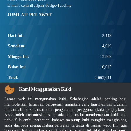
E-mel : central[at]jsm[dot]gov[dot]my
JUMLAH PELAWAT
Hari Ini:
2,449
Semalam:
4,019
Minggu Ini:
13,869
Bulan Ini:
16,015
Total:
2,663,641
PAUTAN POPULAR
Kami Menggunakan Kuki
Laman web ini mengunakan kuki. Sebahagian adalah penting bagi
Elektroteknikal, ICT dan Pembinaan
membolehkan laman ini beroperasi, manakala yang lain membantu dalam
Other Notification Search
menambah baik laman dan pengalaman pengguna (kuki penjejakan).
Regular Notification Search
Anda boleh memutuskan sama ada anda mahu membenarkan kuki atau
Notification Subscription
tidak. Sila ambil perhatian, bahawa menutup kuki mungkin menghalang
Pengurusan Perniagaan dan Keselamatan Pekerjaan
anda daripada menggunakan bahagian tertentu di laman web. Ini juga
bermakna bahawa beberapa ciri pada laman web ini tidak akan berfungsi