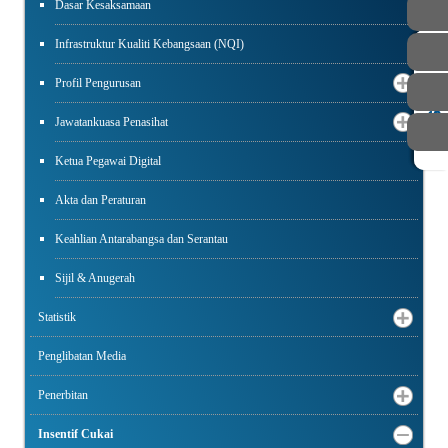
Dasar Kesaksamaan
Infrastruktur Kualiti Kebangsaan (NQI)
AWAM
Profil Pengurusan
STAF
Jawatankuasa Penasihat
Ketua Pegawai Digital
Akta dan Peraturan
Keahlian Antarabangsa dan Serantau
Sijil & Anugerah
Statistik
Penglibatan Media
Penerbitan
Insentif Cukai