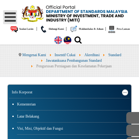
|
|
|
Soalan Lazim
Hubungi Kami
Maklumbalas & Aduan
Peta Laman
Mengenai Kami
Insentif Cukai
Akreditasi
Standard
Jawatankuasa Pembangunan Standard
Pengurusan Perniagaan dan Keselamatan Pekerjaan
Info Korporat
Kementerian
Latar Belakang
Visi, Misi, Objektif dan Fungsi