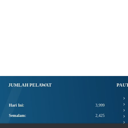
JUMLAH PELAWAT
PAU
Hari Ini:
3,999
Semalam:
2,425
Minggu Ini:
11,400