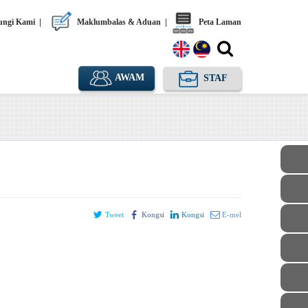
ngi Kami
|
Maklumbalas & Aduan
|
Peta Laman
AWAM
STAF
Tweet
Kongsi
Kongsi
E-mel