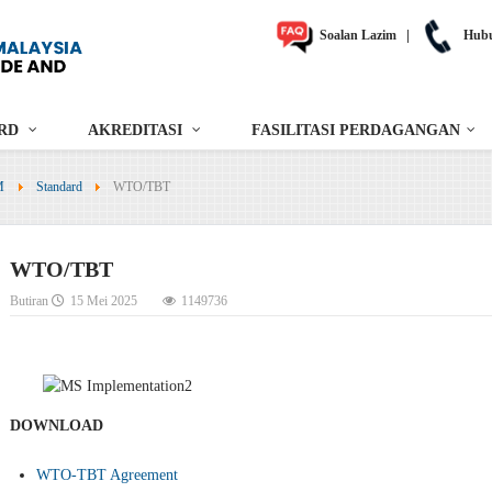
Soalan Lazim
|
Hubu
RD
AKREDITASI
FASILITASI PERDAGANGAN
M
Standard
WTO/TBT
WTO/TBT
Butiran
15 Mei 2025
1149736
DOWNLOAD
WTO-TBT Agreement