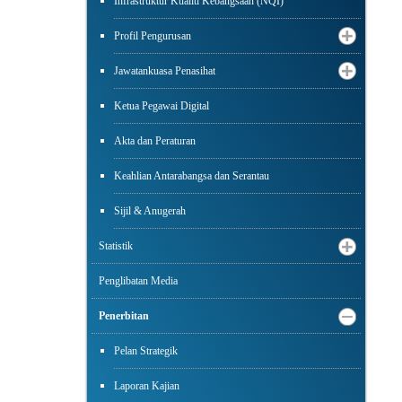
Infrastruktur Kualiti Kebangsaan (NQI)
Profil Pengurusan
Jawatankuasa Penasihat
Ketua Pegawai Digital
Akta dan Peraturan
Keahlian Antarabangsa dan Serantau
Sijil & Anugerah
Statistik
Penglibatan Media
Penerbitan
Pelan Strategik
Laporan Kajian