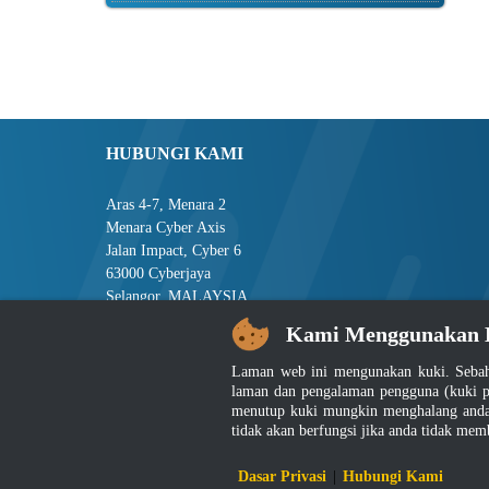
HUBUNGI KAMI
Aras 4-7, Menara 2
Menara Cyber Axis
Jalan Impact, Cyber 6
63000 Cyberjaya
Selangor, MALAYSIA
Kami Menggunakan 
Tel : +603-8008 2900
Faks : +603-8008 2901
Laman web ini mengunakan kuki. Sebah
E-mel : central[at]jsm[dot]gov[dot]my
laman dan pengalaman pengguna (kuki p
menutup kuki mungkin menghalang anda 
tidak akan berfungsi jika anda tidak mem
Penafian
|
D
Dasar Privasi
|
Hubungi Kami