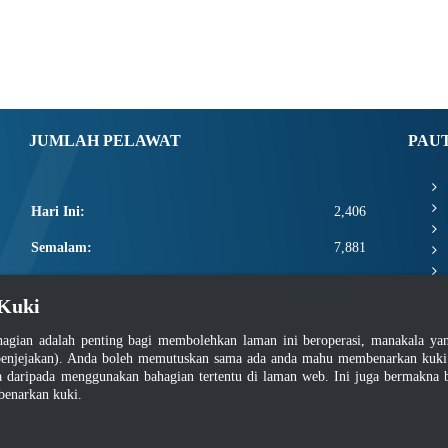
JUMLAH PELAWAT
PAU
Hari Ini:
2,406
Semalam:
7,881
Minggu Ini:
21,707
Kuki
Bulan Ini:
23,853
agian adalah penting bagi membolehkan laman ini beroperasi, manakala y
Total:
2,671,479
enjejakan). Anda boleh memutuskan sama ada anda mahu membenarkan kuki at
daripada menggunakan bahagian tertentu di laman web. Ini juga bermakna b
benarkan kuki.
asar Keselamatan
|
Dasar Privasi
|
Dasar Privasi Aplikasi
|
Soalan Lazim
|
Peta Lam
Hakcipta 2022 @ Jabatan Standard Malaysia