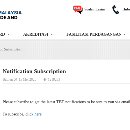
Soalan Lazim
|
Hubu
RD
AKREDITASI
FASILITASI PERDAGANGAN
ion Subscription
Notification Subscription
Butiran
15 Mei 2025
1219293
Please subscribe to get the latest TBT notifications to be sent to you via emai
To subscribe,
click here