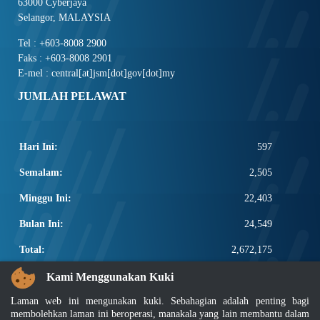
63000 Cyberjaya
Selangor, MALAYSIA
Tel : +603-8008 2900
Faks : +603-8008 2901
E-mel : central[at]jsm[dot]gov[dot]my
JUMLAH PELAWAT
Hari Ini:
597
Semalam:
2,505
Minggu Ini:
22,403
Bulan Ini:
24,549
Total:
2,672,175
PAUTAN POPULAR
Kami Menggunakan Kuki
Laman web ini mengunakan kuki. Sebahagian adalah penting bagi
Elektroteknikal, ICT dan Pembinaan
membolehkan laman ini beroperasi, manakala yang lain membantu dalam