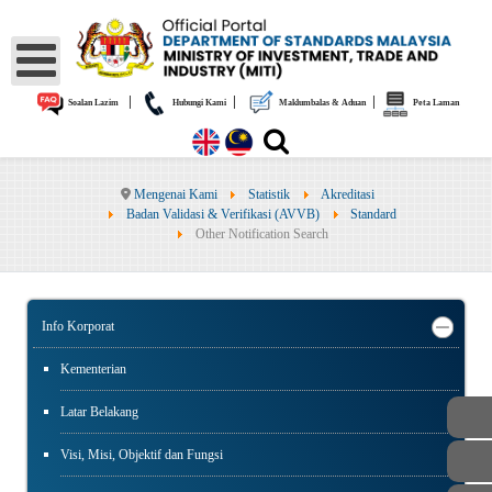
|
|
|
Soalan Lazim
Hubungi Kami
Maklumbalas & Aduan
Peta Laman
Mengenai Kami
Statistik
Akreditasi
Badan Validasi & Verifikasi (AVVB)
Standard
Other Notification Search
Info Korporat
Kementerian
Latar Belakang
Visi, Misi, Objektif dan Fungsi