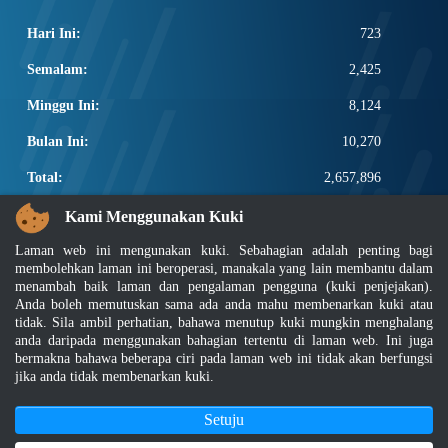
Hari Ini:
723
Semalam:
2,425
Minggu Ini:
8,124
Bulan Ini:
10,270
Total:
2,657,896
PAUTAN POPULAR
Kami Menggunakan Kuki
Laman web ini mengunakan kuki. Sebahagian adalah penting bagi
Elektroteknikal, ICT dan Pembinaan
membolehkan laman ini beroperasi, manakala yang lain membantu dalam
Other Notification Search
menambah baik laman dan pengalaman pengguna (kuki penjejakan).
Regular Notification Search
Anda boleh memutuskan sama ada anda mahu membenarkan kuki atau
Notification Subscription
tidak. Sila ambil perhatian, bahawa menutup kuki mungkin menghalang
Pengurusan Perniagaan dan Keselamatan Pekerjaan
anda daripada menggunakan bahagian tertentu di laman web. Ini juga
bermakna bahawa beberapa ciri pada laman web ini tidak akan berfungsi
jika anda tidak membenarkan kuki.
Penafian
|
Dasar Keselamatan
|
Dasar Privasi
|
Dasar Privasi Aplikasi
|
Soalan Lazim
|
Peta Laman
|
MyGOV
Setuju
Hakcipta 2022 @ Jabatan Standard Malaysia