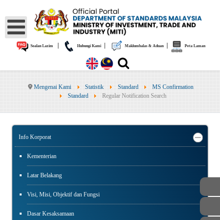
|
|
|
Soalan Lazim
Hubungi Kami
Maklumbalas & Aduan
Peta Laman
Mengenai Kami
Statistik
Standard
MS Confirmation
Standard
Regular Notification Search
Info Korporat
Kementerian
Latar Belakang
Visi, Misi, Objektif dan Fungsi
Dasar Kesaksamaan