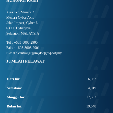
HUBUNGI KAMI
Aras 4-7, Menara 2
Menara Cyber Axis
Jalan Impact, Cyber 6
63000 Cyberjaya
Selangor, MALAYSIA
Tel : +603-8008 2900
Faks : +603-8008 2901
E-mel : central[at]jsm[dot]gov[dot]my
JUMLAH PELAWAT
Hari Ini:
6,082
Semalam:
4,019
Minggu Ini:
17,502
Bulan Ini:
19,648