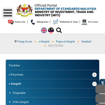
|
|
|
Soalan Lazim
Hubungi Kami
Maklumbalas & Aduan
Peta Laman
Orang Awam
e-Integriti
Pegawai Integriti
Standard
MySTANDS
Perolehan
e-Penyertaan
AWAM
e-Integriti
Pengenalan
Polisi Integriti