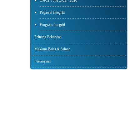
OACP JSM 2022 - 2026
Pegawai Integriti
Program Integriti
Peluang Pekerjaan
Maklum Balas & Aduan
Pertanyaan