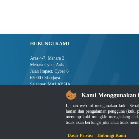
HUBUNGI KAMI
Aras 4-7, Menara 2
Menara Cyber Axis
Jalan Impact, Cyber 6
63000 Cyberjaya
Selangor, MALAYSIA
Kami Menggunakan 
Tel : +603-8008 2900
Faks : +603-8008 2901
Laman web ini mengunakan kuki. Sebah
E-mel : central[at]jsm[dot]gov[dot]my
laman dan pengalaman pengguna (kuki p
menutup kuki mungkin menghalang anda 
tidak akan berfungsi jika anda tidak mem
Penafian
|
D
Dasar Privasi
|
Hubungi Kami