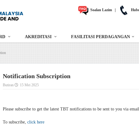
Soalan Lazim
|
Hubu
RD
AKREDITASI
FASILITASI PERDAGANGAN
tion
Notification Subscription
Butiran
15 Mei 2025
Please subscribe to get the latest TBT notifications to be sent to you via emai
To subscribe,
click here