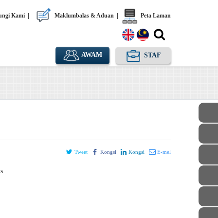
ngi Kami
|
Maklumbalas & Aduan
|
Peta Laman
AWAM
STAF
Tweet
Kongsi
Kongsi
E-mel
ls