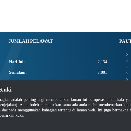
JUMLAH PELAWAT
PAU
Hari Ini:
2,134
Semalam:
7,881
Minggu Ini:
21,435
Kuki
Bulan Ini:
23,581
agian adalah penting bagi membolehkan laman ini beroperasi, manakala y
Total:
2,671,207
enjejakan). Anda boleh memutuskan sama ada anda mahu membenarkan kuki at
daripada menggunakan bahagian tertentu di laman web. Ini juga bermakna b
benarkan kuki.
asar Keselamatan
|
Dasar Privasi
|
Dasar Privasi Aplikasi
|
Soalan Lazim
|
Peta Lam
Hakcipta 2022 @ Jabatan Standard Malaysia