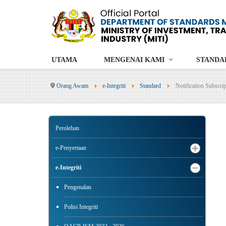
UTAMA
MENGENAI KAMI
STANDA
Orang Awam
e-Integriti
Standard
Notification Subscrip
Perolehan
e-Penyertaan
e-Integriti
Pengenalan
Polisi Integriti