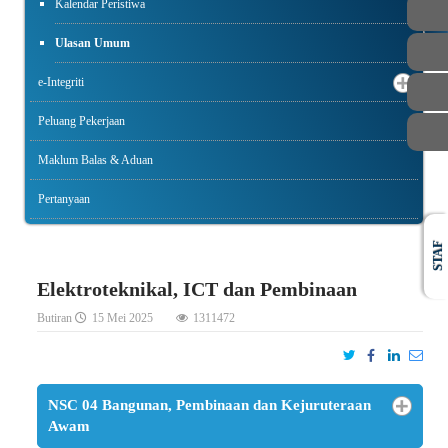
AWAM
Kalendar Peristiwa
Ulasan Umum
e-Integriti
Peluang Pekerjaan
Maklum Balas & Aduan
Pertanyaan
STAF
Elektroteknikal, ICT dan Pembinaan
Butiran
15 Mei 2025
1311472
NSC 04 Bangunan, Pembinaan dan Kejuruteraan
Awam