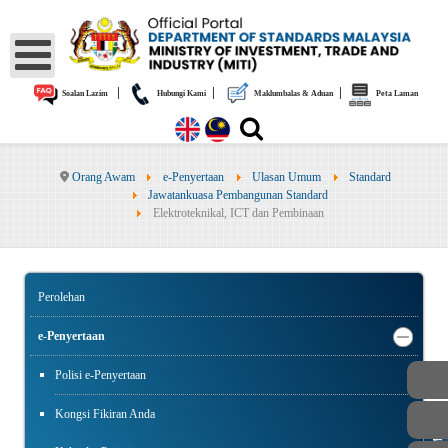
|
|
|
Soalan Lazim
Hubungi Kami
Maklumbalas & Aduan
Peta Laman
Orang Awam
e-Penyertaan
Ulasan Umum
Standard
Jawatankuasa Pembangunan Standard
Elektroteknikal, ICT dan Pembinaan
Perolehan
e-Penyertaan
Polisi e-Penyertaan
Kongsi Fikiran Anda