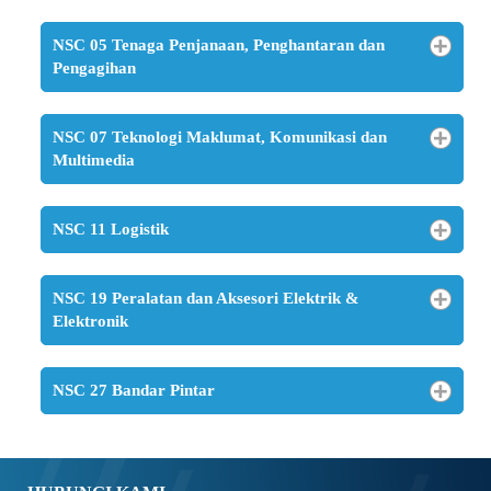
NSC 05 Tenaga Penjanaan, Penghantaran dan
Pengagihan
NSC 07 Teknologi Maklumat, Komunikasi dan
Multimedia
NSC 11 Logistik
NSC 19 Peralatan dan Aksesori Elektrik &
Elektronik
NSC 27 Bandar Pintar