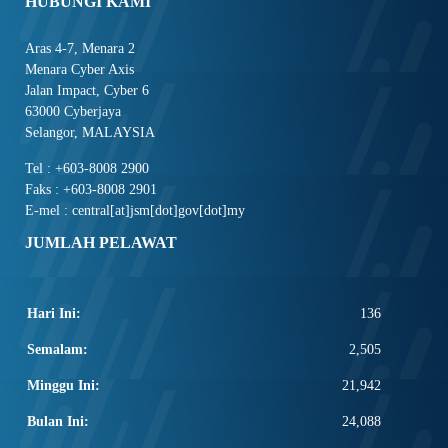
HUBUNGI KAMI
Aras 4-7, Menara 2
Menara Cyber Axis
Jalan Impact, Cyber 6
63000 Cyberjaya
Selangor, MALAYSIA
Tel : +603-8008 2900
Faks : +603-8008 2901
E-mel : central[at]jsm[dot]gov[dot]my
JUMLAH PELAWAT
Hari Ini:
136
Semalam:
2,505
Minggu Ini:
21,942
Bulan Ini:
24,088