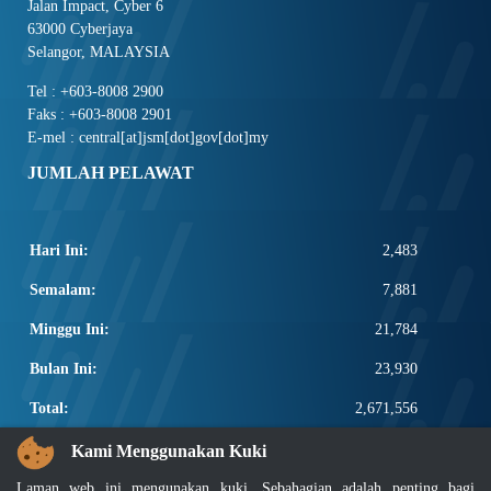
Jalan Impact, Cyber 6
63000 Cyberjaya
Selangor, MALAYSIA
Tel : +603-8008 2900
Faks : +603-8008 2901
E-mel : central[at]jsm[dot]gov[dot]my
JUMLAH PELAWAT
Hari Ini:
2,483
Semalam:
7,881
Minggu Ini:
21,784
Bulan Ini:
23,930
Total:
2,671,556
PAUTAN POPULAR
Kami Menggunakan Kuki
Laman web ini mengunakan kuki. Sebahagian adalah penting bagi