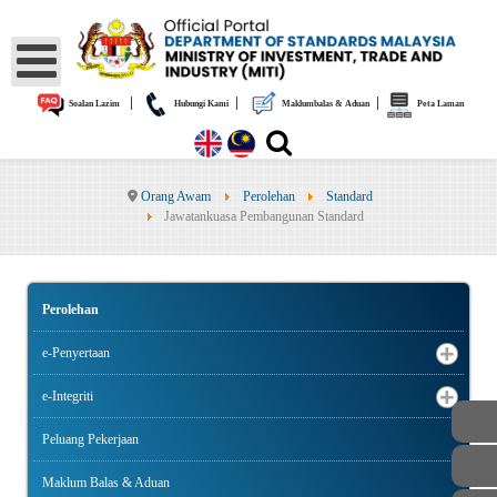
|
|
|
Soalan Lazim
Hubungi Kami
Maklumbalas & Aduan
Peta Laman
Orang Awam
Perolehan
Standard
Jawatankuasa Pembangunan Standard
Perolehan
e-Penyertaan
e-Integriti
Peluang Pekerjaan
Maklum Balas & Aduan