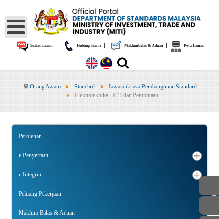
|
|
|
Soalan Lazim
Hubungi Kami
Maklumbalas & Aduan
Peta Laman
Orang Awam
Standard
Jawatankuasa Pembangunan Standard
Elektroteknikal, ICT dan Pembinaan
Perolehan
e-Penyertaan
e-Integriti
Peluang Pekerjaan
AWAM
Maklum Balas & Aduan