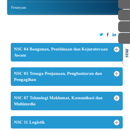
Pertanyaan
NSC 04 Bangunan, Pembinaan dan Kejuruteraan
STAF
Awam
NSC 05 Tenaga Penjanaan, Penghantaran dan
Pengagihan
NSC 07 Teknologi Maklumat, Komunikasi dan
Multimedia
NSC 11 Logistik