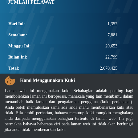
JUMLAH PELAWAT
Hari Ini:
1,352
Semalam:
7,881
Minggu Ini:
20,653
Bulan Ini:
22,799
Total:
2,670,425
PAUTAN POPULAR
Kami Menggunakan Kuki
Laman web ini mengunakan kuki. Sebahagian adalah penting bagi
Elektroteknikal, ICT dan Pembinaan
membolehkan laman ini beroperasi, manakala yang lain membantu dalam
Other Notification Search
menambah baik laman dan pengalaman pengguna (kuki penjejakan).
Regular Notification Search
Anda boleh memutuskan sama ada anda mahu membenarkan kuki atau
Notification Subscription
tidak. Sila ambil perhatian, bahawa menutup kuki mungkin menghalang
Pengurusan Perniagaan dan Keselamatan Pekerjaan
anda daripada menggunakan bahagian tertentu di laman web. Ini juga
bermakna bahawa beberapa ciri pada laman web ini tidak akan berfungsi
jika anda tidak membenarkan kuki.
Penafian
|
Dasar Keselamatan
|
Dasar Privasi
|
Dasar Privasi Aplikasi
|
Soalan Lazim