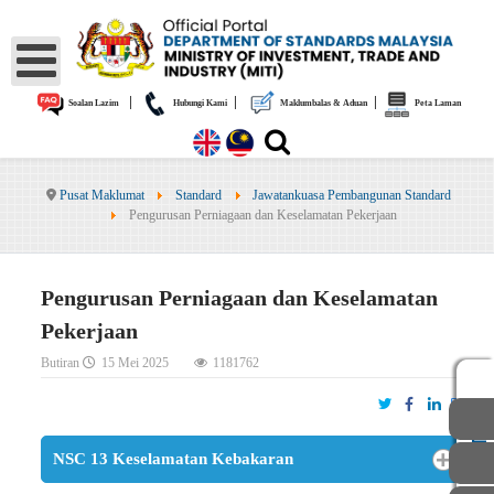
|
|
|
Soalan Lazim
Hubungi Kami
Maklumbalas & Aduan
Peta Laman
Pusat Maklumat
Standard
Jawatankuasa Pembangunan Standard
Pengurusan Perniagaan dan Keselamatan Pekerjaan
Pengurusan Perniagaan dan Keselamatan
Pekerjaan
Butiran
15 Mei 2025
1181762
AWAM
STAF
NSC 13 Keselamatan Kebakaran