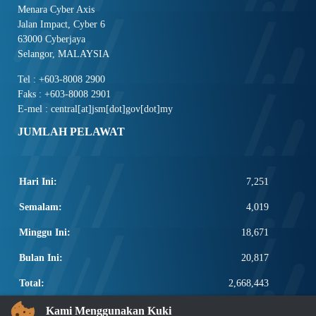
Menara Cyber Axis
Jalan Impact, Cyber 6
63000 Cyberjaya
Selangor, MALAYSIA
Tel : +603-8008 2900
Faks : +603-8008 2901
E-mel : central[at]jsm[dot]gov[dot]my
JUMLAH PELAWAT
Hari Ini:
7,251
Semalam:
4,019
Minggu Ini:
18,671
Bulan Ini:
20,817
Total:
2,668,443
PAUTAN POPULAR
Kami Menggunakan Kuki