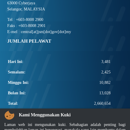
63000 Cyberjaya
Selangor, MALAYSIA
Tel : +603-8008 2900
Faks : +603-8008 2901
E-mel : central[at]jsm[dot]gov[dot]my
JUMLAH PELAWAT
Hari Ini:
3,481
Semalam:
2,425
Minggu Ini:
10,882
Bulan Ini:
13,028
Total:
2,660,654
PAUTAN POPULAR
Kami Menggunakan Kuki
Laman web ini mengunakan kuki. Sebahagian adalah penting bagi
Elektroteknikal, ICT dan Pembinaan
membolehkan laman ini beroperasi, manakala yang lain membantu dalam