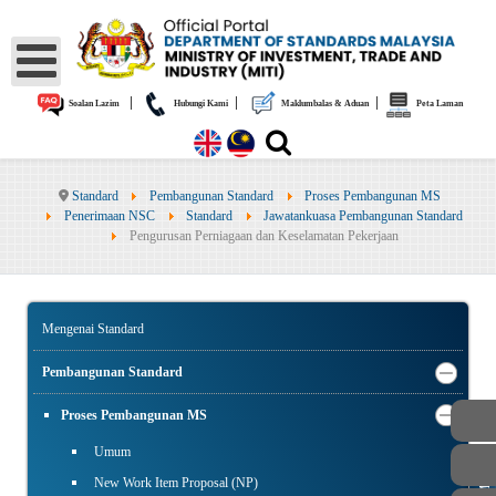
|
|
|
Soalan Lazim
Hubungi Kami
Maklumbalas & Aduan
Peta Laman
Standard
Pembangunan Standard
Proses Pembangunan MS
Penerimaan NSC
Standard
Jawatankuasa Pembangunan Standard
Pengurusan Perniagaan dan Keselamatan Pekerjaan
Mengenai Standard
Pembangunan Standard
Proses Pembangunan MS
Umum
New Work Item Proposal (NP)