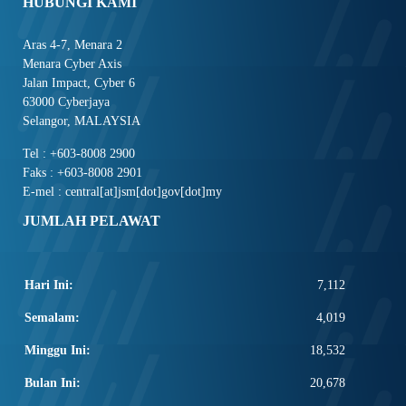
HUBUNGI KAMI
Aras 4-7, Menara 2
Menara Cyber Axis
Jalan Impact, Cyber 6
63000 Cyberjaya
Selangor, MALAYSIA
Tel : +603-8008 2900
Faks : +603-8008 2901
E-mel : central[at]jsm[dot]gov[dot]my
JUMLAH PELAWAT
Hari Ini:
7,112
Semalam:
4,019
Minggu Ini:
18,532
Bulan Ini:
20,678