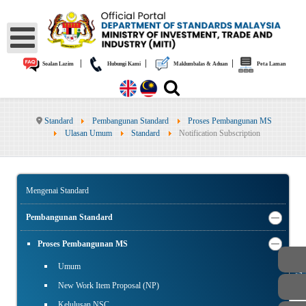
|
|
|
Soalan Lazim
Hubungi Kami
Maklumbalas & Aduan
Peta Laman
Standard
Pembangunan Standard
Proses Pembangunan MS
Ulasan Umum
Standard
Notification Subscription
Mengenai Standard
Pembangunan Standard
Proses Pembangunan MS
AWAM
Umum
New Work Item Proposal (NP)
Kelulusan NSC