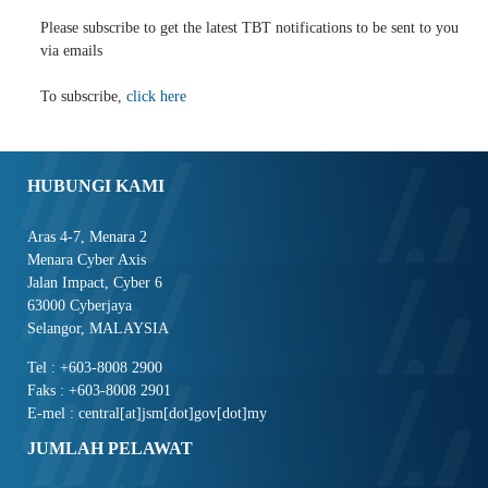
Please subscribe to get the latest TBT notifications to be sent to you
via emails
To subscribe,
click here
HUBUNGI KAMI
Aras 4-7, Menara 2
Menara Cyber Axis
Jalan Impact, Cyber 6
63000 Cyberjaya
Selangor, MALAYSIA
Tel : +603-8008 2900
Faks : +603-8008 2901
E-mel : central[at]jsm[dot]gov[dot]my
JUMLAH PELAWAT