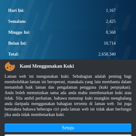
Hari Ini:
1,167
Semalam:
2,425
Minggu Ini:
8,568
Bulan Ini:
10,714
Total:
2,658,340
PAUTAN POPULAR
Kami Menggunakan Kuki
Laman web ini mengunakan kuki. Sebahagian adalah penting bagi
Elektroteknikal, ICT dan Pembinaan
membolehkan laman ini beroperasi, manakala yang lain membantu dalam
Other Notification Search
menambah baik laman dan pengalaman pengguna (kuki penjejakan).
Regular Notification Search
Anda boleh memutuskan sama ada anda mahu membenarkan kuki atau
Notification Subscription
tidak. Sila ambil perhatian, bahawa menutup kuki mungkin menghalang
Pengurusan Perniagaan dan Keselamatan Pekerjaan
anda daripada menggunakan bahagian tertentu di laman web. Ini juga
bermakna bahawa beberapa ciri pada laman web ini tidak akan berfungsi
jika anda tidak membenarkan kuki.
Penafian
|
Dasar Keselamatan
|
Dasar Privasi
|
Dasar Privasi Aplikasi
|
Soalan Lazim
|
Peta Laman
|
MyGOV
Setuju
Hakcipta 2022 @ Jabatan Standard Malaysia