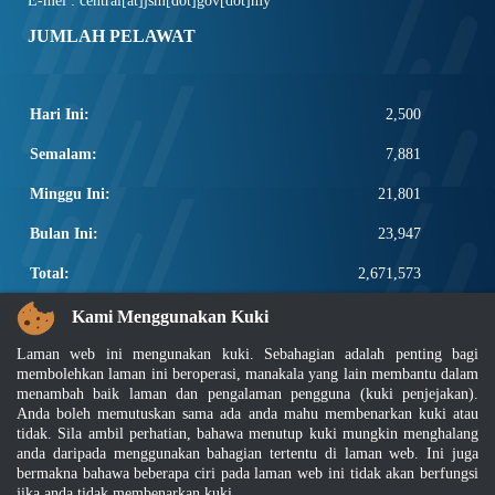
E-mel : central[at]jsm[dot]gov[dot]my
JUMLAH PELAWAT
Hari Ini:
2,500
Semalam:
7,881
Minggu Ini:
21,801
Bulan Ini:
23,947
Total:
2,671,573
PAUTAN POPULAR
Kami Menggunakan Kuki
Laman web ini mengunakan kuki. Sebahagian adalah penting bagi
Elektroteknikal, ICT dan Pembinaan
membolehkan laman ini beroperasi, manakala yang lain membantu dalam
Other Notification Search
menambah baik laman dan pengalaman pengguna (kuki penjejakan).
Regular Notification Search
Anda boleh memutuskan sama ada anda mahu membenarkan kuki atau
Notification Subscription
tidak. Sila ambil perhatian, bahawa menutup kuki mungkin menghalang
Pengurusan Perniagaan dan Keselamatan Pekerjaan
anda daripada menggunakan bahagian tertentu di laman web. Ini juga
bermakna bahawa beberapa ciri pada laman web ini tidak akan berfungsi
jika anda tidak membenarkan kuki.