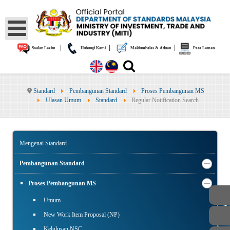
|
|
|
Soalan Lazim
Hubungi Kami
Maklumbalas & Aduan
Peta Laman
Standard
Pembangunan Standard
Proses Pembangunan MS
Ulasan Umum
Standard
Regular Notification Search
Mengenai Standard
Pembangunan Standard
Proses Pembangunan MS
Umum
AWAM
New Work Item Proposal (NP)
Kelulusan NSC