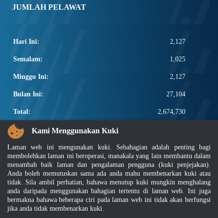
JUMLAH PELAWAT
Hari Ini:
2,127
Semalam:
1,025
Minggu Ini:
2,127
Bulan Ini:
27,104
Total:
2,674,730
PAUTAN POPULAR
Kami Menggunakan Kuki
Laman web ini mengunakan kuki. Sebahagian adalah penting bagi
Elektroteknikal, ICT dan Pembinaan
membolehkan laman ini beroperasi, manakala yang lain membantu dalam
Other Notification Search
menambah baik laman dan pengalaman pengguna (kuki penjejakan).
Regular Notification Search
Anda boleh memutuskan sama ada anda mahu membenarkan kuki atau
Notification Subscription
tidak. Sila ambil perhatian, bahawa menutup kuki mungkin menghalang
anda daripada menggunakan bahagian tertentu di laman web. Ini juga
Pengurusan Perniagaan dan Keselamatan Pekerjaan
bermakna bahawa beberapa ciri pada laman web ini tidak akan berfungsi
jika anda tidak membenarkan kuki.
Penafian
|
Dasar Keselamatan
|
Dasar Privasi
|
Dasar Privasi Aplikasi
|
Soalan Lazim