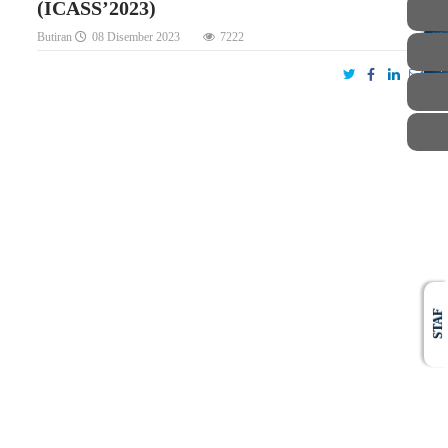
(ICASS’2023)
Butiran
08 Disember 2023
7222
AWAM
STAF