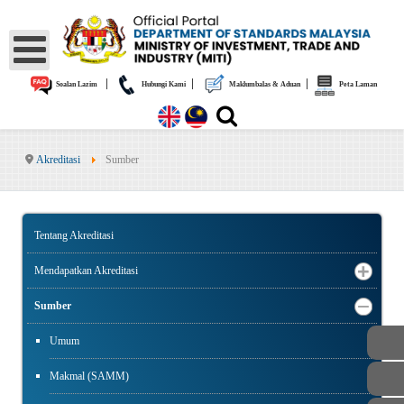
|
|
|
Soalan Lazim
Hubungi Kami
Maklumbalas & Aduan
Peta Laman
Akreditasi
Sumber
Tentang Akreditasi
Mendapatkan Akreditasi
Sumber
Umum
Makmal (SAMM)