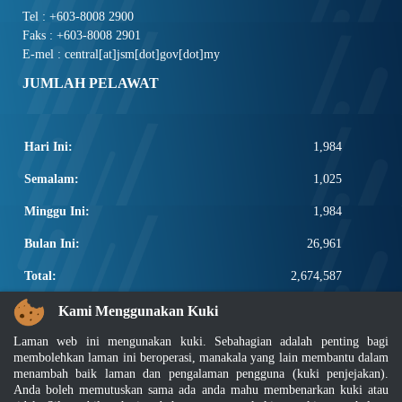
Tel : +603-8008 2900
Faks : +603-8008 2901
E-mel : central[at]jsm[dot]gov[dot]my
JUMLAH PELAWAT
Hari Ini:
1,984
Semalam:
1,025
Minggu Ini:
1,984
Bulan Ini:
26,961
Total:
2,674,587
PAUTAN POPULAR
Kami Menggunakan Kuki
Laman web ini mengunakan kuki. Sebahagian adalah penting bagi
Elektroteknikal, ICT dan Pembinaan
membolehkan laman ini beroperasi, manakala yang lain membantu dalam
Other Notification Search
menambah baik laman dan pengalaman pengguna (kuki penjejakan).
Regular Notification Search
Anda boleh memutuskan sama ada anda mahu membenarkan kuki atau