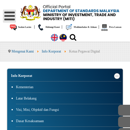
|
|
|
Soalan Lazim
Hubungi Kami
Maklumbalas & Aduan
Peta Laman
Mengenai Kami
Info Korporat
Ketua Pegawai Digital
Info Korporat
Kementerian
Latar Belakang
Visi, Misi, Objektif dan Fungsi
Dasar Kesaksamaan