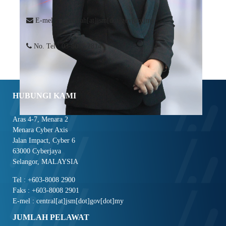
E-mel : norlatifah[at]jsm[dot]gov[dot]my
No. Tel : 03-8008 2814
HUBUNGI KAMI
Aras 4-7, Menara 2
Menara Cyber Axis
Jalan Impact, Cyber 6
63000 Cyberjaya
Selangor, MALAYSIA
Tel : +603-8008 2900
Faks : +603-8008 2901
E-mel : central[at]jsm[dot]gov[dot]my
JUMLAH PELAWAT