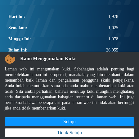
Hari Ini:
1,978
Semalam:
1,025
Minggu Ini:
1,978
Bulan Ini:
26,955
Kami Menggunakan Kuki
Total:
2,674,581
Laman web ini mengunakan kuki. Sebahagian adalah penting bagi
PAUTAN POPULAR
membolehkan laman ini beroperasi, manakala yang lain membantu dalam
menambah baik laman dan pengalaman pengguna (kuki penjejakan).
Anda boleh memutuskan sama ada anda mahu membenarkan kuki atau
Elektroteknikal, ICT dan Pembinaan
tidak. Sila ambil perhatian, bahawa menutup kuki mungkin menghalang
Other Notification Search
anda daripada menggunakan bahagian tertentu di laman web. Ini juga
Regular Notification Search
bermakna bahawa beberapa ciri pada laman web ini tidak akan berfungsi
Notification Subscription
jika anda tidak membenarkan kuki.
Pengurusan Perniagaan dan Keselamatan Pekerjaan
Setuju
Penafian
|
Dasar Keselamatan
|
Dasar Privasi
|
Dasar Privasi Aplikasi
|
Soalan Lazim
Tidak Setuju
|
Peta Laman
|
MyGOV