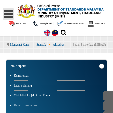
|
|
|
Soalan Lazim
Hubungi Kami
Maklumbalas & Aduan
Peta Laman
Mengenai Kami
Statistik
Akreditasi
Badan Pemeriksa (MIBAS)
Info Korporat
Kementerian
Latar Belakang
Visi, Misi, Objektif dan Fungsi
Dasar Kesaksamaan