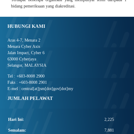
bidang pemeriksaan yang diakreditasi.
HUBUNGI KAMI
Aras 4-7, Menara 2
Menara Cyber Axis
Jalan Impact, Cyber 6
63000 Cyberjaya
Selangor, MALAYSIA
Tel : +603-8008 2900
Faks : +603-8008 2901
E-mel : central[at]jsm[dot]gov[dot]my
JUMLAH PELAWAT
Hari Ini:
2,225
Semalam:
7,881