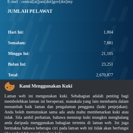
E-mel : central[at]jsm[dot]gov[dot]my
JUMLAH PELAWAT
Hari Ini:
1,804
Semalam:
7,881
Minggu Ini:
21,105
Bulan Ini:
23,251
Total:
2,670,877
PAUTAN POPULAR
Kami Menggunakan Kuki
Laman web ini mengunakan kuki. Sebahagian adalah penting bagi
Elektroteknikal, ICT dan Pembinaan
membolehkan laman ini beroperasi, manakala yang lain membantu dalam
Other Notification Search
menambah baik laman dan pengalaman pengguna (kuki penjejakan).
Regular Notification Search
Anda boleh memutuskan sama ada anda mahu membenarkan kuki atau
Notification Subscription
tidak. Sila ambil perhatian, bahawa menutup kuki mungkin menghalang
anda daripada menggunakan bahagian tertentu di laman web. Ini juga
Pengurusan Perniagaan dan Keselamatan Pekerjaan
bermakna bahawa beberapa ciri pada laman web ini tidak akan berfungsi