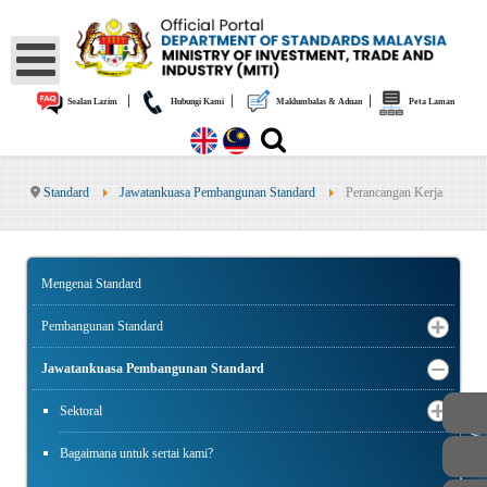
|
|
|
Soalan Lazim
Hubungi Kami
Maklumbalas & Aduan
Peta Laman
Standard
Jawatankuasa Pembangunan Standard
Perancangan Kerja
Mengenai Standard
Pembangunan Standard
Jawatankuasa Pembangunan Standard
Sektoral
AWAM
Bagaimana untuk sertai kami?