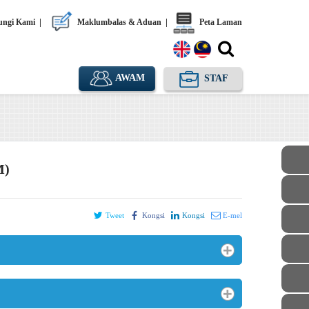
ngi Kami
|
Maklumbalas & Aduan
|
Peta Laman
AWAM
STAF
M)
Tweet
Kongsi
Kongsi
E-mel