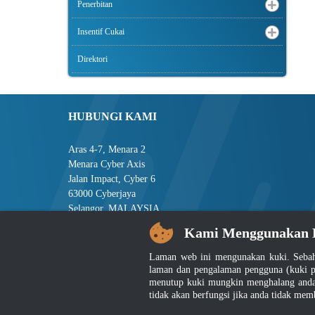
Penerbitan
Insentif Cukai
Direktori
HUBUNGI KAMI
Aras 4-7, Menara 2
Menara Cyber Axis
Jalan Impact, Cyber 6
63000 Cyberjaya
Selangor, MALAYSIA
Kami Menggunakan 
Tel : +603-8008 2900
Faks : +603-8008 2901
Laman web ini mengunakan kuki. Sebah
E-mel : central[at]jsm[dot]gov[dot]my
laman dan pengalaman pengguna (kuki p
menutup kuki mungkin menghalang anda 
tidak akan berfungsi jika anda tidak mem
Penafian
|
D