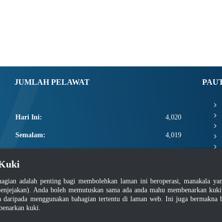
JUMLAH PELAWAT
PAU
Hari Ini:
4,020
Semalam:
4,019
Minggu Ini:
15,440
Kuki
Bulan Ini:
17,586
agian adalah penting bagi membolehkan laman ini beroperasi, manakala y
Total:
2,665,212
enjejakan). Anda boleh memutuskan sama ada anda mahu membenarkan kuki at
daripada menggunakan bahagian tertentu di laman web. Ini juga bermakna b
benarkan kuki.
asar Keselamatan
|
Dasar Privasi
|
Dasar Privasi Aplikasi
|
Soalan Lazim
|
Peta Lam