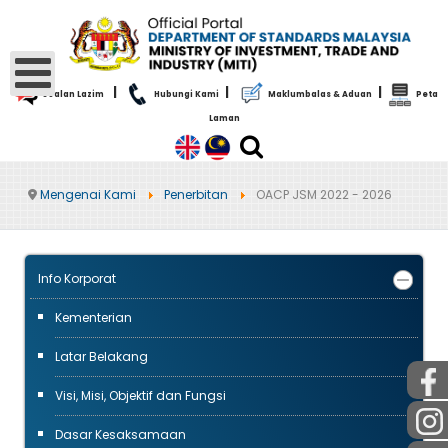
|
|
|
Soalan Lazim
Hubungi Kami
Maklumbalas & Aduan
Peta
Laman
Mengenai Kami
Penerbitan
OACP JSM 2022 - 2026
Info Korporat
Kementerian
Latar Belakang
Visi, Misi, Objektif dan Fungsi
Dasar Kesaksamaan