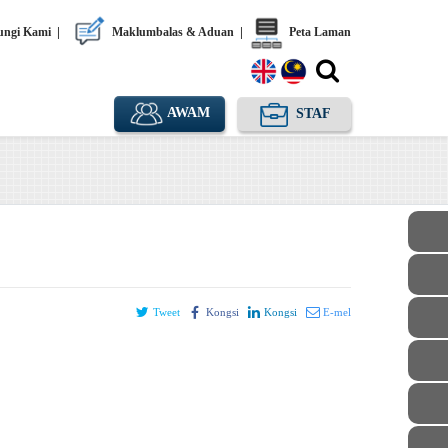
ngi Kami
|
Maklumbalas & Aduan
|
Peta Laman
AWAM
STAF
Tweet
Kongsi
Kongsi
E-mel