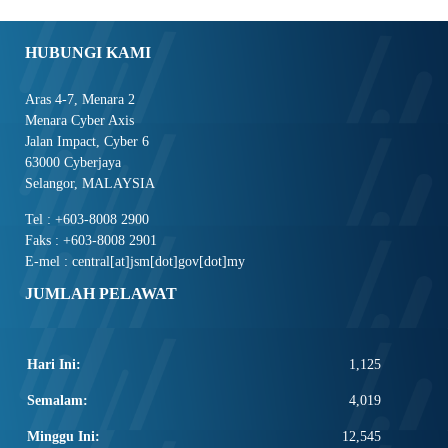
HUBUNGI KAMI
Aras 4-7, Menara 2
Menara Cyber Axis
Jalan Impact, Cyber 6
63000 Cyberjaya
Selangor, MALAYSIA
Tel : +603-8008 2900
Faks : +603-8008 2901
E-mel : central[at]jsm[dot]gov[dot]my
JUMLAH PELAWAT
Hari Ini:
1,125
Semalam:
4,019
Minggu Ini:
12,545