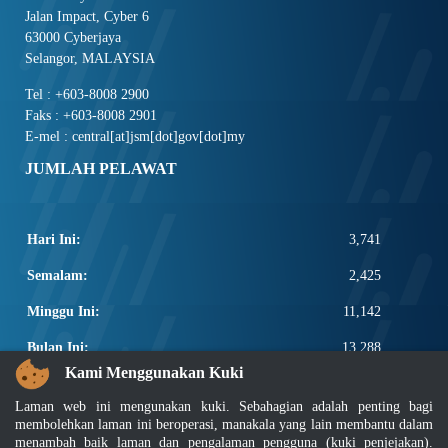
Jalan Impact, Cyber 6
63000 Cyberjaya
Selangor, MALAYSIA
Tel : +603-8008 2900
Faks : +603-8008 2901
E-mel : central[at]jsm[dot]gov[dot]my
JUMLAH PELAWAT
Hari Ini:
3,741
Semalam:
2,425
Minggu Ini:
11,142
Bulan Ini:
13,288
Kami Menggunakan Kuki
Total:
2,660,914
Laman web ini mengunakan kuki. Sebahagian adalah penting bagi
PAUTAN POPULAR
membolehkan laman ini beroperasi, manakala yang lain membantu dalam
menambah baik laman dan pengalaman pengguna (kuki penjejakan).