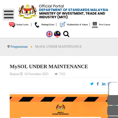
|
|
|
Soalan Lazim
Hubungi Kami
Maklumbalas & Aduan
Peta Laman
Pengumuman
MySOL UNDER MAINTENANCE
MySOL UNDER MAINTENANCE
Butiran
18 November 2025
7323
AWAM
STAF