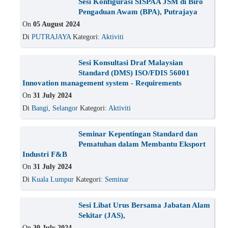
Sesi Konfigurasi SISPAA JSM di Biro
Pengaduan Awam (BPA), Putrajaya
On
05 August 2024
Di
PUTRAJAYA
Kategori:
Aktiviti
Sesi Konsultasi Draf Malaysian
Standard (DMS) ISO/FDIS 56001
Innovation management system - Requirements
On
31 July 2024
Di
Bangi, Selangor
Kategori:
Aktiviti
Seminar Kepentingan Standard dan
Pematuhan dalam Membantu Eksport
Industri F&B
On
31 July 2024
Di
Kuala Lumpur
Kategori:
Seminar
Sesi Libat Urus Bersama Jabatan Alam
Sekitar (JAS),
On
30 July 2024