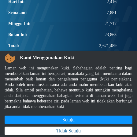
Hari Ini:
2,416
Semalam:
7,881
Minggu Ini:
21,717
Bulan Ini:
23,863
Total:
2,671,489
PAUTAN POPULAR
Kami Menggunakan Kuki
Laman web ini mengunakan kuki. Sebahagian adalah penting bagi
Elektroteknikal, ICT dan Pembinaan
membolehkan laman ini beroperasi, manakala yang lain membantu dalam
Other Notification Search
menambah baik laman dan pengalaman pengguna (kuki penjejakan).
Regular Notification Search
Anda boleh memutuskan sama ada anda mahu membenarkan kuki atau
Notification Subscription
tidak. Sila ambil perhatian, bahawa menutup kuki mungkin menghalang
Pengurusan Perniagaan dan Keselamatan Pekerjaan
anda daripada menggunakan bahagian tertentu di laman web. Ini juga
bermakna bahawa beberapa ciri pada laman web ini tidak akan berfungsi
jika anda tidak membenarkan kuki.
Penafian
|
Dasar Keselamatan
|
Dasar Privasi
|
Dasar Privasi Aplikasi
|
Soalan Lazim
|
Peta Laman
|
MyGOV
Setuju
Hakcipta 2022 @ Jabatan Standard Malaysia
Tidak Setuju
Paparan terbaik menggunakan pelayar Mozilla Firefox dan Google Chrome