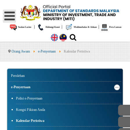
|
|
|
Soalan Lazim
Hubungi Kami
Maklumbalas & Aduan
Peta Laman
Orang Awam
e-Penyertaan
Kalendar Peristiwa
Perolehan
e-Penyertaan
Polisi e-Penyertaan
Kongsi Fikiran Anda
Kalendar Peristiwa