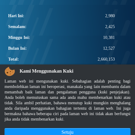
Hari Ini:
2,980
Semalam:
2,425
Minggu Ini:
10,381
Bulan Ini:
12,527
Total:
2,660,153
PAUTAN POPULAR
Kami Menggunakan Kuki
Laman web ini mengunakan kuki. Sebahagian adalah penting bagi
Elektroteknikal, ICT dan Pembinaan
membolehkan laman ini beroperasi, manakala yang lain membantu dalam
Other Notification Search
menambah baik laman dan pengalaman pengguna (kuki penjejakan).
Regular Notification Search
Anda boleh memutuskan sama ada anda mahu membenarkan kuki atau
Notification Subscription
tidak. Sila ambil perhatian, bahawa menutup kuki mungkin menghalang
Pengurusan Perniagaan dan Keselamatan Pekerjaan
anda daripada menggunakan bahagian tertentu di laman web. Ini juga
bermakna bahawa beberapa ciri pada laman web ini tidak akan berfungsi
jika anda tidak membenarkan kuki.
Penafian
|
Dasar Keselamatan
|
Dasar Privasi
|
Dasar Privasi Aplikasi
|
Soalan Lazim
|
Peta Laman
|
MyGOV
Setuju