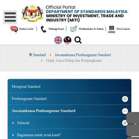
|
|
|
Soalan Lazim
Hubungi Kami
Maklumbalas & Aduan
Peta Laman
Standard
Jawatankuasa Pembangunan Standard
Halal, Gaya Hidup dan Pengangkutan
Mengenai Standard
Pembangunan Standard
Jawatankuasa Pembangunan Standard
AWAM
Sektoral
Bagaimana untuk sertai kami?